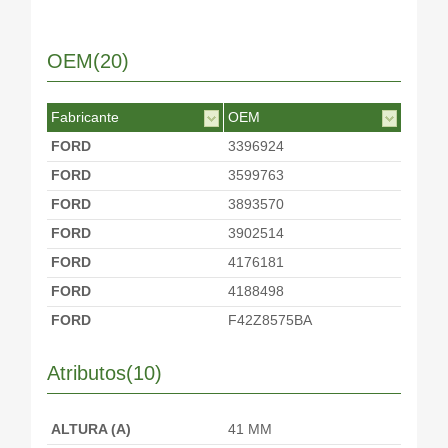
OEM(20)
Fabricante
OEM
FORD
3396924
FORD
3599763
FORD
3893570
FORD
3902514
FORD
4176181
FORD
4188498
FORD
F42Z8575BA
FORD
FS1515171
Atributos(10)
FORD
XM348575AA
FORD
XM348575AB
ALTURA (A)
41 MM
MAZDA
1A5115171