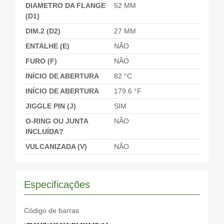
DIAMETRO DA FLANGE
52 MM
MAZDA
8AGX15171
(D1)
MAZDA
8AK215171
DIM.2 (D2)
27 MM
MAZDA
FS0515171
ENTALHE (E)
NÃO
MAZDA
KL0115171
FURO (F)
NÃO
MAZDA
KL0115171A
INÍCIO DE ABERTURA
82 °C
MAZDA
KL0115171J
INÍCIO DE ABERTURA
179.6 °F
MAZDA
PE0115171
JIGGLE PIN (J)
SIM
SUZUKI
1767077E10
O-RING OU JUNTA
NÃO
SUZUKI
1767077E11
INCLUÍDA?
VULCANIZADA (V)
NÃO
Especificações
Código de barras