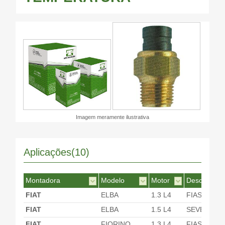
Imagem meramente ilustrativa
Aplicações(10)
Montadora
Modelo
Motor
Desc. Motor
FIAT
ELBA
1.3 L4
FIASA
FIAT
ELBA
1.5 L4
SEVEL
FIAT
FIORINO
1.3 L4
FIASA