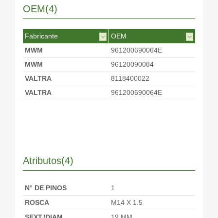
OEM(4)
Fabricante
OEM
MWM
961200690064E
MWM
96120090084
VALTRA
8118400022
VALTRA
961200690064E
Atributos(4)
N° DE PINOS
1
ROSCA
M14 X 1.5
SEXT./DIAM.
19 MM