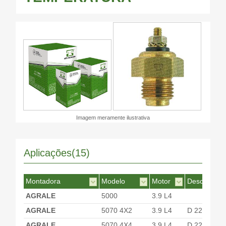
Imagem meramente ilustrativa
Aplicações(15)
Montadora
Modelo
Motor
Desc. Motor
AGRALE
5000
3.9 L4
AGRALE
5070 4X2
3.9 L4
D 229-4
AGRALE
5070 4X4
3.9 L4
D 229-4