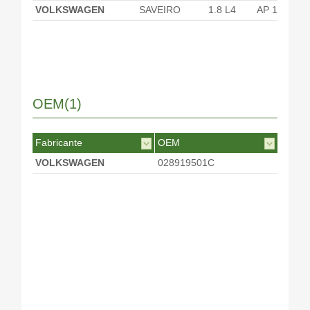
VOLKSWAGEN
SAVEIRO
1.8 L4
AP 1800
OEM(1)
Fabricante
OEM
VOLKSWAGEN
028919501C