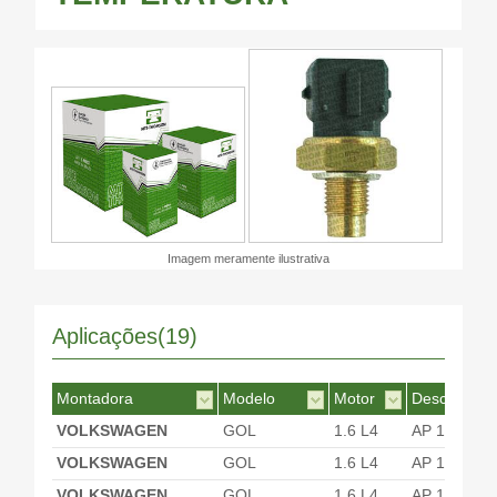
Imagem meramente ilustrativa
Aplicações(19)
Montadora
Modelo
Motor
Desc. Motor
VOLKSWAGEN
GOL
1.6 L4
AP 1600
VOLKSWAGEN
GOL
1.6 L4
AP 1600
VOLKSWAGEN
GOL
1.6 L4
AP 1600