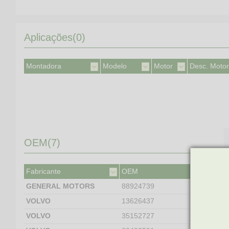
Aplicações(0)
Montadora
Modelo
Motor
Desc. Motor
OEM(7)
Fabricante
OEM
GENERAL MOTORS
88924739
VOLVO
13626437
VOLVO
35152727