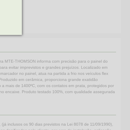
tura MTE-THOMSON informa com precisão para o painel do
ara evitar imprevistos e grandes prejuízos. Localizado em
marcador no painel, atua na partida a frio nos veículos flex
. Produzido em cerâmica, proporciona grande exatidão
do a mais de 1400ºC, com os contatos em prata, protegidos por
os no encaixe. Produto testado 100%, com qualidade assegurada
 inclusos os 90 dias previstos na Lei 8078 de 11/09/1990),