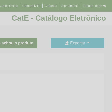
Cursos Online
Compre MTE
Cadastro
Atendimento
Efetuar Logon
CatE - Catálogo Eletrônico
 achou o produto
Exportar