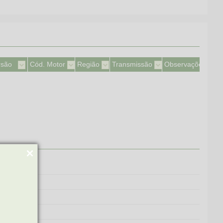
rsão
Cód. Motor
Região
Transmissão
Observações
NEL