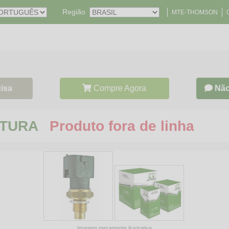
Região
MTE-THOMSON
isa
Compre Agora
Não
ATURA
Produto fora de linha
Imagem meramente ilustrativa