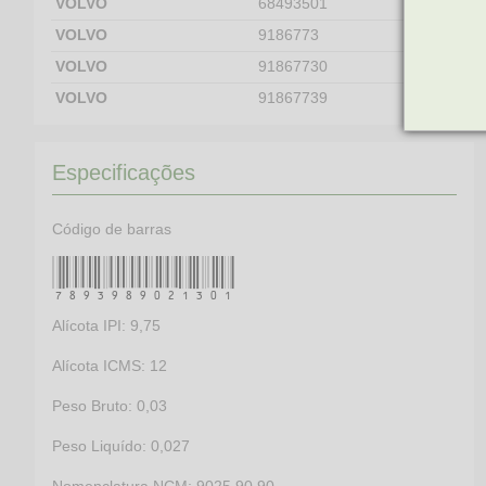
VOLVO
68493501
VOLVO
9186773
VOLVO
91867730
VOLVO
91867739
Especificações
Código de barras
7893989021301
Alícota IPI: 9,75
Alícota ICMS: 12
Peso Bruto: 0,03
Peso Liquído: 0,027