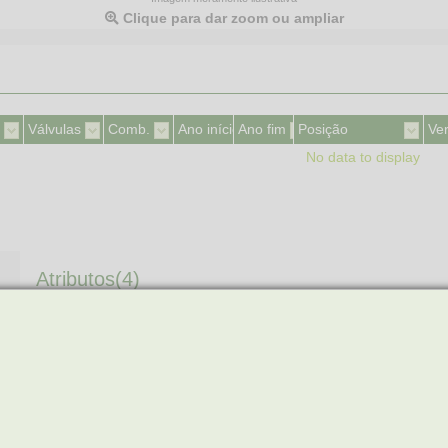
Clique para dar zoom ou ampliar
Válvulas
Comb.
Ano início
Ano fim
Posição
Ve
No data to display
Atributos(4)
N° DE PINOS
2
ROSCA
M12 X 1.5
SEXT./DIAM.
19 MM
TIPO DE USO
INDICADOR NO PAI