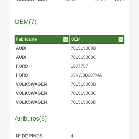
OEM(7)
Fabricante
OEM
AUDI
701919369B
AUDI
701919369C
FORD
1097757
FORD
95VW8B607MA
VOLKSWAGEN
701919369B
VOLKSWAGEN
701919369C
VOLKSWAGEN
701919369D
Atributos(6)
N° DE PINOS
4