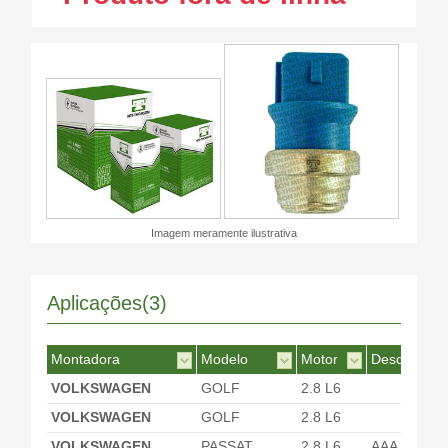
Imagem meramente ilustrativa
Aplicações(3)
Montadora
Modelo
Motor
Desc. Motor
VOLKSWAGEN
GOLF
2.8 L6
VOLKSWAGEN
GOLF
2.8 L6
VOLKSWAGEN
PASSAT
2.8 L6
AAA