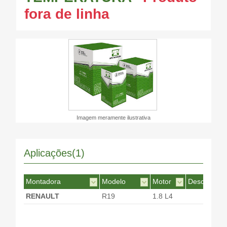
fora de linha
Imagem meramente ilustrativa
Aplicações(1)
Montadora
Modelo
Motor
Desc. Motor
RENAULT
R19
1.8 L4