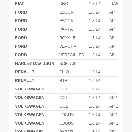
FIAT
UNO
1.5 L4
FIASA
FORD
ESCORT
1.6 L4
AP
FORD
ESCORT
1.8 L4
AP
FORD
PAMPA
1.6 L4
AP
FORD
ROYALE
1.8 L4
AP
FORD
VERONA
1.8 L4
AP
FORD
VERSAILLES
1.8 L4
AP
HARLEY-DAVIDSON
SOFTAIL
RENAULT
CLIO
1.6 L4
RENAULT
R19
1.6 L4
VOLKSWAGEN
GOL
1.0 L4
VOLKSWAGEN
GOL
1.6 L4
AP 1600
VOLKSWAGEN
GOL
1.8 L4
AP 1800
VOLKSWAGEN
LOGUS
1.6 L4
AP 1600
VOLKSWAGEN
LOGUS
1.8 L4
AP 1800
VOLKSWAGEN
PARATI
1.6 L4
AP 1600