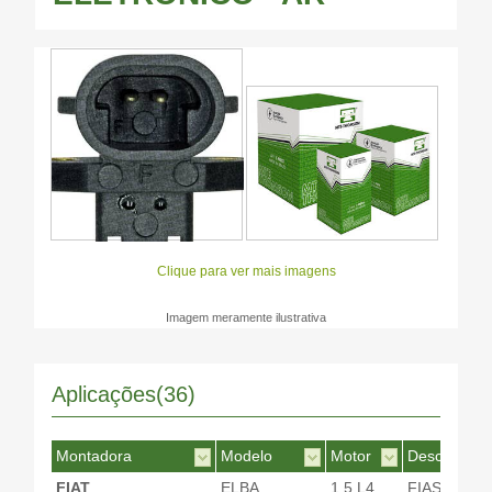
Clique para ver mais imagens
Imagem meramente ilustrativa
Aplicações(36)
Montadora
Modelo
Motor
Desc. Motor
FIAT
ELBA
1.5 L4
FIASA