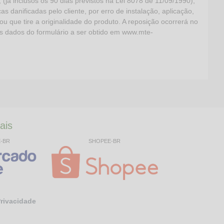
 inclusos os 90 dias previstos na Lei 8078 de 11/09/1990),
s danificadas pelo cliente, por erro de instalação, aplicação,
ou que tire a originalidade do produto. A reposição ocorrerá no
os dados do formulário a ser obtido em www.mte-
ais
E-BR
SHOPEE-BR
Privacidade