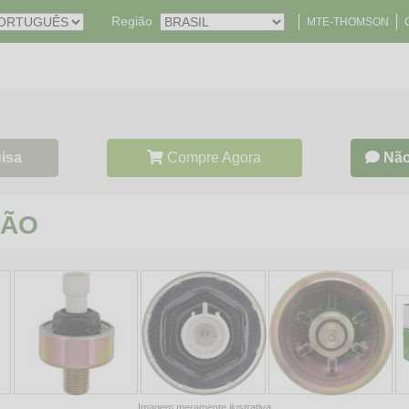
Região
MTE-THOMSON
isa
Compre Agora
Não
ÇÃO
Imagem meramente ilustrativa