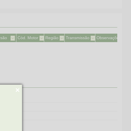
rsão
Cód. Motor
Região
Transmissão
Observações