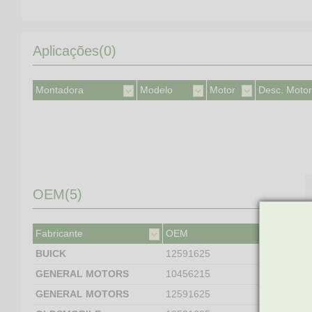
Aplicações(0)
Montadora
Modelo
Motor
Desc. Motor
OEM(5)
Fabricante
OEM
BUICK
12591625
GENERAL MOTORS
10456215
GENERAL MOTORS
12591625