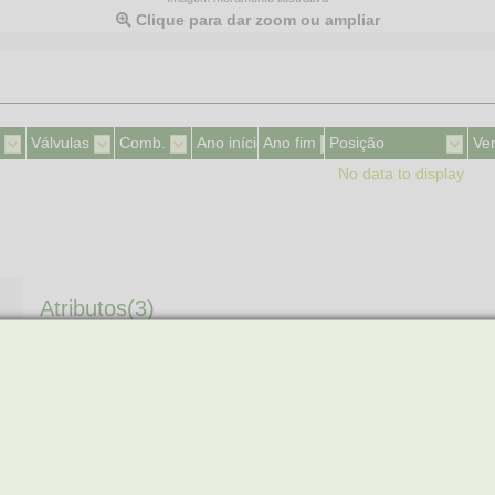
Clique para dar zoom ou ampliar
Válvulas
Comb.
Ano início
Ano fim
Posição
Ve
No data to display
Atributos(3)
COMPRIMENTO DO FIO
N/A
N° DE PINOS
1
TERMINAL GENDER
MACHO