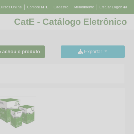
Cursos Online
Compre MTE
Cadastro
Atendimento
Efetuar Logon
CatE - Catálogo Eletrônico
 achou o produto
Exportar