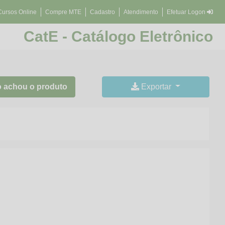
Cursos Online
Compre MTE
Cadastro
Atendimento
Efetuar Logon
CatE - Catálogo Eletrônico
 achou o produto
Exportar