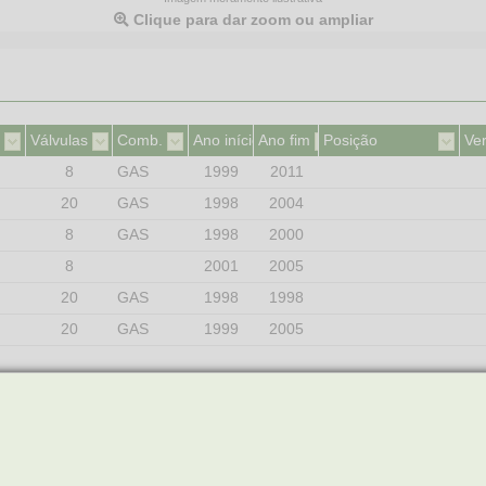
Clique para dar zoom ou ampliar
Válvulas
Comb.
Ano início
Ano fim
Posição
Ve
8
GAS
1999
2011
20
GAS
1998
2004
8
GAS
1998
2000
8
2001
2005
20
GAS
1998
1998
20
GAS
1999
2005
Atributos(2)
N° DE PINOS
3