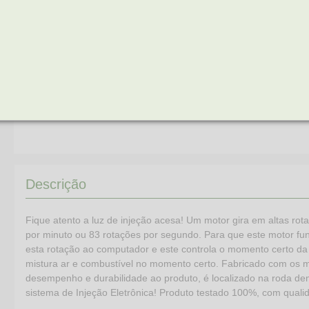
RESISTENCIA
840 OHM
Descrição
Fique atento a luz de injeção acesa! Um motor gira em altas ro
por minuto ou 83 rotações por segundo. Para que este motor
esta rotação ao computador e este controla o momento certo da 
mistura ar e combustível no momento certo. Fabricado com os m
desempenho e durabilidade ao produto, é localizado na roda den
sistema de Injeção Eletrônica! Produto testado 100%, com quali