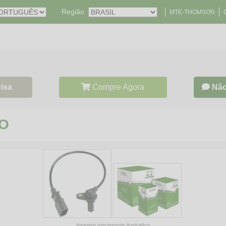
Região
MTE-THOMSON
isa
Compre Agora
Não
ÃO
Imagem meramente ilustrativa