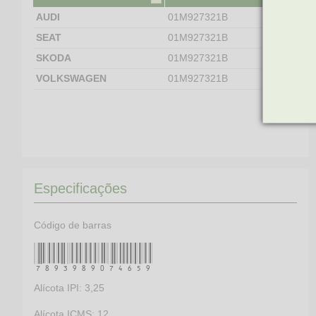
AUDI
01M927321B
SEAT
01M927321B
SKODA
01M927321B
VOLKSWAGEN
01M927321B
Especificações
Código de barras
7893989074659
Alícota IPI: 3,25
Alícota ICMS: 12