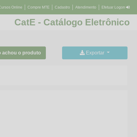
Cursos Online
Compre MTE
Cadastro
Atendimento
Efetuar Logon
CatE - Catálogo Eletrônico
 achou o produto
Exportar