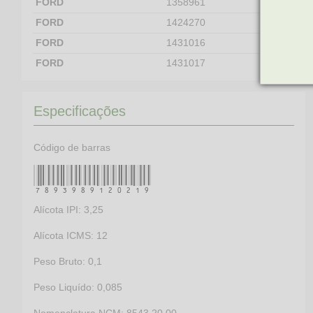
FORD
1358961
FORD
1424270
FORD
1431016
FORD
1431017
SEAT
038907319D
SEAT
038957147B
Especificações
SEAT
038957147D
SEAT
038957147E
Código de barras
SEAT
038957147F
7893989120219
SKODA
038957147B
SKODA
038957147D
Alícota IPI: 3,25
SKODA
038957147E
Alícota ICMS: 12
SKODA
038957147F
Peso Bruto: 0,1
VOLKSWAGEN
038907319D
VOLKSWAGEN
038957147B
Peso Liquído: 0,085
VOLKSWAGEN
038957147D