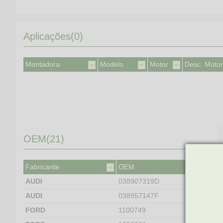
Aplicações(0)
Montadora
Modelo
Motor
Desc. Motor
OEM(21)
Fabricante
OEM
AUDI
038907319D
AUDI
038957147F
FORD
1100749