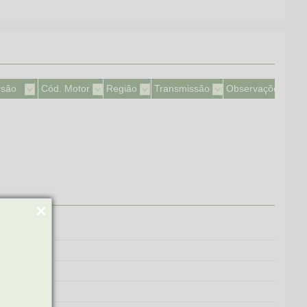
rsão
Cód. Motor
Região
Transmissão
Observações