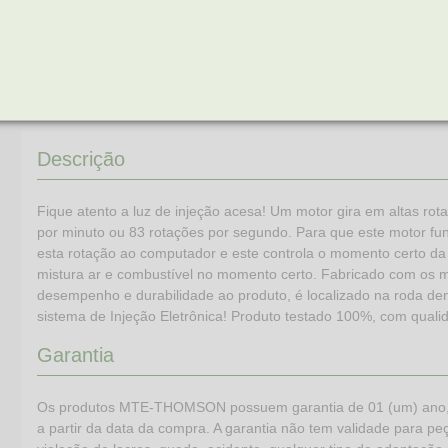
GENERO DO CONECTOR
MACHO
N° DE PINOS
3
PROFUNDIDADE
46 MM
Descrição
Fique atento a luz de injeção acesa! Um motor gira em altas ro
por minuto ou 83 rotações por segundo. Para que este motor
esta rotação ao computador e este controla o momento certo da 
mistura ar e combustível no momento certo. Fabricado com os m
desempenho e durabilidade ao produto, é localizado na roda den
sistema de Injeção Eletrônica! Produto testado 100%, com quali
Garantia
Os produtos MTE-THOMSON possuem garantia de 01 (um) ano, (já
a partir da data da compra. A garantia não tem validade para peça