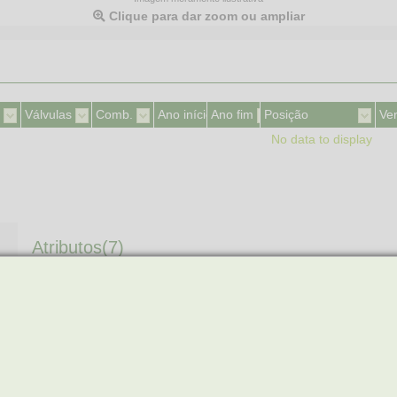
Clique para dar zoom ou ampliar
Válvulas
Comb.
Ano início
Ano fim
Posição
Ve
No data to display
Atributos(7)
CHICOTE INCLUÍDO
SIM
COMPRIMENTO DO FIO
555 MM
COR
PRETO
FORMATO DO CONECTOR
OBILONGO