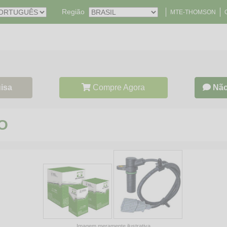
Região
MTE-THOMSON
isa
Compre Agora
Não
O
Imagem meramente ilustrativa