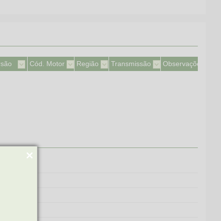
rsão
Cód. Motor
Região
Transmissão
Observações