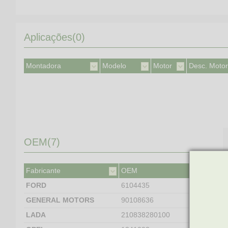
Aplicações(0)
Montadora
Modelo
Motor
Desc. Motor
OEM(7)
Fabricante
OEM
FORD
6104435
GENERAL MOTORS
90108636
LADA
210838280100