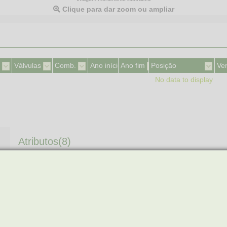
Clique para dar zoom ou ampliar
Válvulas
Comb.
Ano início
Ano fim
Posição
Ve
No data to display
Atributos(8)
N° DE PINOS
2
ROSCA
M22 X 1.5
SEXT./DIAM.
29 MM
TEMP. DE ACIONAMENTO
100 °C