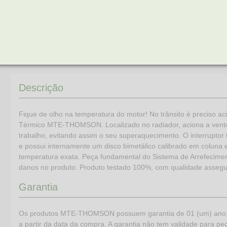
TEMP. DE ACIONAMENTO
212 °F
TEMP. DE DESLIGAMENTO
95 °C
TEMP. DE DESLIGAMENTO
203 °F
TIPO DE USO
ACIONAMENTO DO 
Descrição
Fique de olho na temperatura do motor! No trânsito é preciso aci
Térmico MTE-THOMSON. Localizado no radiador, aciona a ventoi
trabalho, evitando assim o seu superaquecimento. O interruptor
e possui internamente um disco bimetálico calibrado em coluna e
temperatura exata. Peça fundamental do Sistema de Arrefeciment
danos no produto. Produto testado 100%, com qualidade assegu
Garantia
Os produtos MTE-THOMSON possuem garantia de 01 (um) ano, (já
a partir da data da compra. A garantia não tem validade para peça