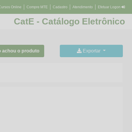
Cursos Online
Compre MTE
Cadastro
Atendimento
Efetuar Logon
CatE - Catálogo Eletrônico
 achou o produto
Exportar