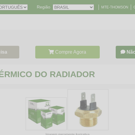
Região
MTE-THOMSON
isa
Compre Agora
Não
 TÉRMICO DO RADIADOR
Imagem meramente ilustrativa