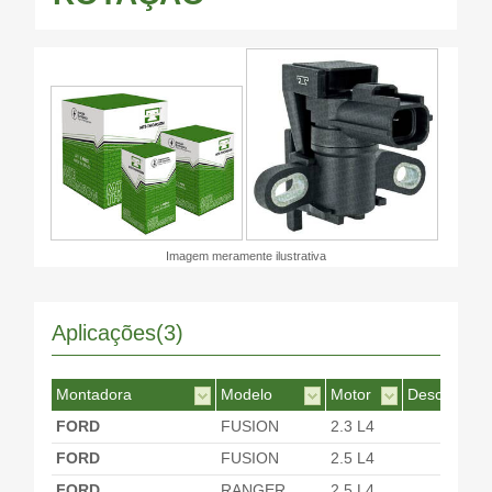
Imagem meramente ilustrativa
Aplicações(3)
Montadora
Modelo
Motor
Desc. Motor
FORD
FUSION
2.3 L4
FORD
FUSION
2.5 L4
FORD
RANGER
2.5 L4