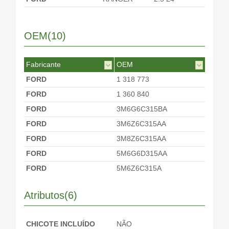
OEM(10)
Fabricante
OEM
FORD
1 318 773
FORD
1 360 840
FORD
3M6G6C315BA
FORD
3M6Z6C315AA
FORD
3M8Z6C315AA
FORD
5M6G6D315AA
FORD
5M6Z6C315A
MAZDA
L81318221
Atributos(6)
MAZDA
L81318221A
MAZDA
ZZC118221
CHICOTE INCLUÍDO
NÃO