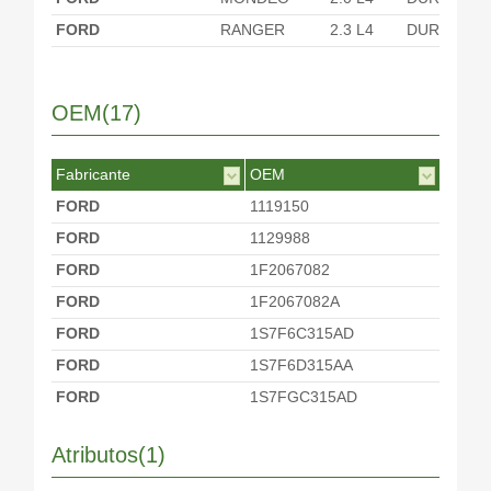
FORD
RANGER
2.3 L4
DURATEC
OEM(17)
Fabricante
OEM
FORD
1119150
FORD
1129988
FORD
1F2067082
FORD
1F2067082A
FORD
1S7F6C315AD
FORD
1S7F6D315AA
FORD
1S7FGC315AD
FORD
1S7Z6C315AAA
Atributos(1)
FORD
1S7Z6C315AD