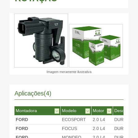
Imagem meramente ilustrativa
Aplicações(4)
Montadora
Modelo
Motor
Desc. Motor
FORD
ECOSPORT
2.0 L4
DURATEC 
FORD
FOCUS
2.0 L4
DURATEC 
FORD
MONDEO
2.0 L4
DURATEC