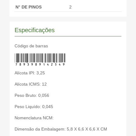
FORD
1S7Z6C315BA
N° DE PINOS
2
MAZDA
1F2067082
MAZDA
1F2067082A
MAZDA
LF0118221
Especificações
MAZDA
ZZC018230
MERCURY
1S7Z6C315AAA
Código de barras
VOLVO
30658179
7893989142549
VOLVO
31422276
Alícota IPI: 3,25
Alícota ICMS: 12
Peso Bruto: 0,056
Peso Liquído: 0,045
Nomenclatura NCM:
Dimensão da Embalagem: 5,8 X 6,6 X 6,6 X CM