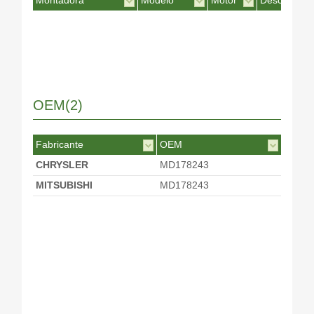
Montadora
Modelo
Motor
Desc. Motor
OEM(2)
Fabricante
OEM
CHRYSLER
MD178243
MITSUBISHI
MD178243