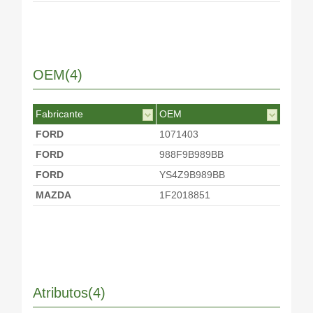
OEM(4)
Fabricante
OEM
FORD
1071403
FORD
988F9B989BB
FORD
YS4Z9B989BB
MAZDA
1F2018851
Atributos(4)