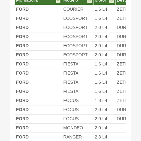
Montadora
Modelo
Motor
Desc. Motor
FORD
COURIER
1.6 L4
ZETEC RO
FORD
ECOSPORT
1.6 L4
ZETEC RO
FORD
ECOSPORT
2.0 L4
DURATEC 
FORD
ECOSPORT
2.0 L4
DURATEC
FORD
ECOSPORT
2.0 L4
DURATEC 
FORD
ECOSPORT
2.0 L4
DURATEC
FORD
FIESTA
1.6 L4
ZETEC RO
FORD
FIESTA
1.6 L4
ZETEC RO
FORD
FIESTA
1.6 L4
ZETEC RO
FORD
FIESTA
1.6 L4
ZETEC RO
FORD
FOCUS
1.8 L4
ZETEC-S
FORD
FOCUS
2.0 L4
DURATEC 
FORD
FOCUS
2.0 L4
DURATEC
FORD
MONDEO
2.0 L4
FORD
RANGER
2.3 L4