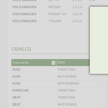
VOLKSWAGEN
JETTA
2.5 L5
FSI
VOLKSWAGEN
PASSAT
2.0 L4
VOLKSWAGEN
PASSAT CC
3.6 L6
EA390
VOLKSWAGEN
TIGUAN
2.0 L4
D2L
OEM(13)
Fabricante
OEM
AUDI
7H0927804
AUDI
WHT003856
AUDI
WHT003856D
PORSCHE
7H0927804
SEAT
7H0927804
SEAT
WHT003856