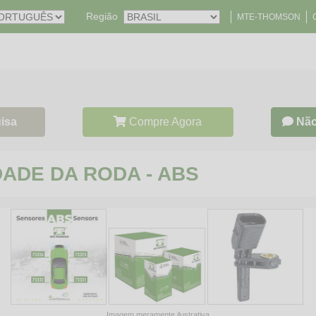
Região
MTE-THOMSON
isa
Compre Agora
Não
DADE DA RODA - ABS
Imagem meramente ilustrativa