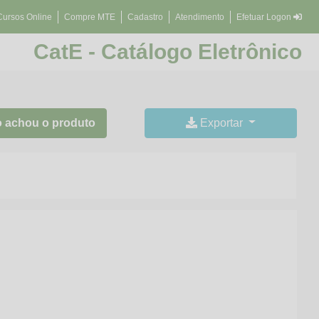
Cursos Online
Compre MTE
Cadastro
Atendimento
Efetuar Logon
CatE - Catálogo Eletrônico
 achou o produto
Exportar