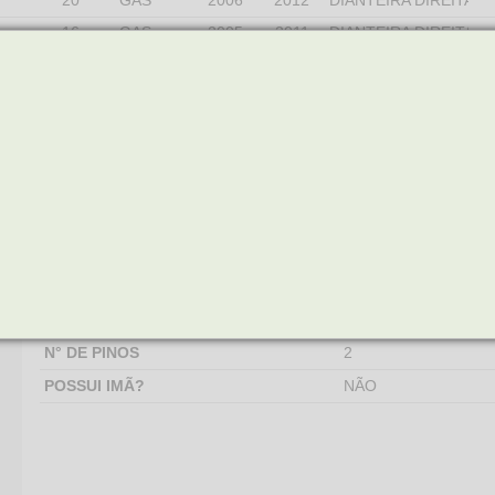
20
GAS
2006
2012
DIANTEIRA DIREITA
16
GAS
2005
2011
DIANTEIRA DIREITA
24
GAS
2009
2012
DIANTEIRA DIREITA
16
GAS
2012
2018
TRASEIRA DIREITA
2.
Atributos(4)
COMPRIMENTO DO FIO
30 MM
GENERO DO CONECTOR
MACHO
N° DE PINOS
2
POSSUI IMÃ?
NÃO