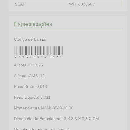
SEAT
WHT003856D
SKODA
7H0927804
SKODA
WHT003856
Especificações
SKODA
WHT003856D
VOLKSWAGEN
7H0927804
Código de barras
VOLKSWAGEN
WHT003856
7893989123821
VOLKSWAGEN
WHT003856D
Alícota IPI: 3,25
Alícota ICMS: 12
Peso Bruto: 0,018
Peso Liquído: 0,011
Nomenclatura NCM: 8543.20.00
Dimensão da Embalagem: 6 X 3,3 X 3,3 X CM
Quantidade por embalagem: 1