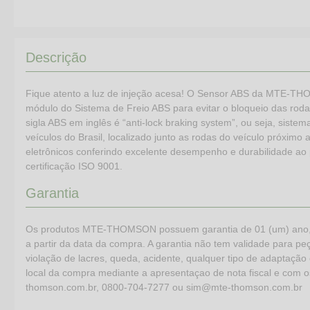
Descrição
Fique atento a luz de injeção acesa! O Sensor ABS da MTE-TH
módulo do Sistema de Freio ABS para evitar o bloqueio das ro
sigla ABS em inglês é “anti-lock braking system”, ou seja, sistem
veículos do Brasil, localizado junto as rodas do veículo próxim
eletrônicos conferindo excelente desempenho e durabilidade ao
certificação ISO 9001.
Garantia
Os produtos MTE-THOMSON possuem garantia de 01 (um) ano, (já
a partir da data da compra. A garantia não tem validade para peça
violação de lacres, queda, acidente, qualquer tipo de adaptação 
local da compra mediante a apresentaçao de nota fiscal e com 
thomson.com.br, 0800-704-7277 ou sim@mte-thomson.com.br