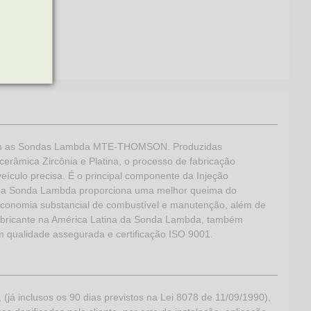
l com as Sondas Lambda MTE-THOMSON. Produzidas
erâmica Zircônia e Platina, o processo de fabricação
eículo precisa. É o principal componente da Injeção
s, a Sonda Lambda proporciona uma melhor queima do
a economia substancial de combustível e manutenção, além de
abricante na América Latina da Sonda Lambda, também
 qualidade assegurada e certificação ISO 9001.
 inclusos os 90 dias previstos na Lei 8078 de 11/09/1990),