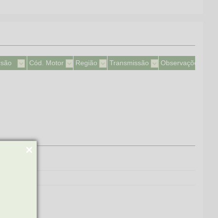
rsão
Cód. Motor
Região
Transmissão
Observações