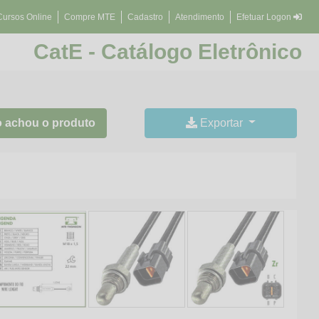
Cursos Online
Compre MTE
Cadastro
Atendimento
Efetuar Logon
CatE - Catálogo Eletrônico
 achou o produto
Exportar