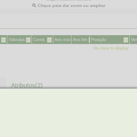
Clique para dar zoom ou ampliar
Válvulas
Comb.
Ano início
Ano fim
Posição
Ve
No data to display
Atributos(2)
COMPRIMENTO DO FIO
50 CM
QUANTIDADE DE FIOS
4