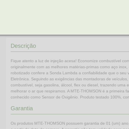
Descrição
Fique atento a luz de injeção acesa! Economize combustíve
originalmente com as melhores matérias-primas como aço inox, c
robotizado confere a Sonda Lambda a confiabilidade que o seu v
Eletrônica. Seguindo as exigências das montadoras de veículo
combustível, seja gasolina, álcool, flex ou diesel, trazendo um
melhorar o ar que respiramos. A MTE-THOMSON é a primeira f
conhecido como Sensor de Oxigênio. Produto testado 100%, com
Garantia
Os produtos MTE-THOMSON possuem garantia de 01 (um) ano, (já