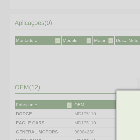
Aplicações(0)
Montadora
Modelo
Motor
Desc. Motor
OEM(12)
Fabricante
OEM
DODGE
MD175110
EAGLE CARS
MD175110
GENERAL MOTORS
96964230