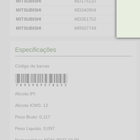
MITSUBISHI
MD175110
MITSUBISHI
MD340904
MITSUBISHI
MD351752
MITSUBISHI
MR507749
MITSUBISHI
MR507846
MITSUBISHI
MR507848
Especificações
MITSUBISHI
MR514477
PLYMOUTH
MD175110
Código de barras
VOLVO
30873634
7893989078633
Alícota IPI:
Alícota ICMS: 12
Peso Bruto: 0,117
Peso Liquído: 0,097