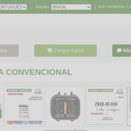
Região
MTE-THOMSON
isa
Compre Agora
Não
DA CONVENCIONAL
Imagem meramente ilustrativa