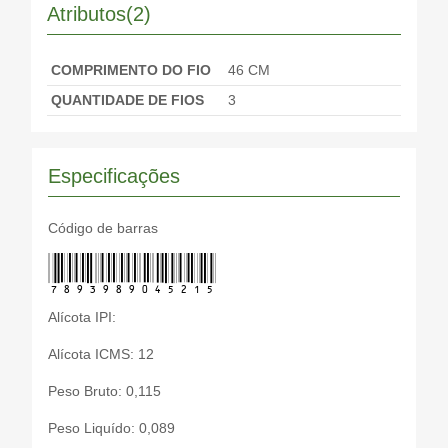
Atributos(2)
INFINITI
226900M210
INFINITI
226900M211
COMPRIMENTO DO FIO
46 CM
INFINITI
226900M220
QUANTIDADE DE FIOS
3
INFINITI
2269012P00
INFINITI
2269012P01
INFINITI
226903S500
Especificações
INFINITI
226903S501
INFINITI
226904M200
Código de barras
INFINITI
226904M201
7893989045215
INFINITI
226904S100
INFINITI
2269060U02
Alícota IPI:
INFINITI
2269060U12
Alícota ICMS: 12
INFINITI
2269064U00
Peso Bruto: 0,115
INFINITI
2269064Y05
INFINITI
2269064Y10
Peso Liquído: 0,089