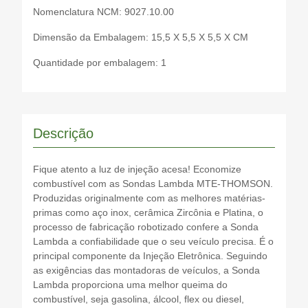
INFINITI
2269064Y11
Nomenclatura NCM: 9027.10.00
INFINITI
2269064Y12
Dimensão da Embalagem: 15,5 X 5,5 X 5,5 X CM
INFINITI
2269067U01
Quantidade por embalagem: 1
INFINITI
2269069F02
INFINITI
226906P100
INFINITI
226906P101
INFINITI
2269073C00
Descrição
INFINITI
2269076J00
INFINITI
2269078520
Fique atento a luz de injeção acesa! Economize
combustível com as Sondas Lambda MTE-THOMSON.
INFINITI
2269078521
Produzidas originalmente com as melhores matérias-
INFINITI
226907B521
primas como aço inox, cerâmica Zircônia e Platina, o
INFINITI
226907C100
processo de fabricação robotizado confere a Sonda
Lambda a confiabilidade que o seu veículo precisa. É o
INFINITI
226907J100
principal componente da Injeção Eletrônica. Seguindo
INFINITI
226907J110
as exigências das montadoras de veículos, a Sonda
INFINITI
226907J111
Lambda proporciona uma melhor queima do
combustível, seja gasolina, álcool, flex ou diesel,
INFINITI
2269094Y00