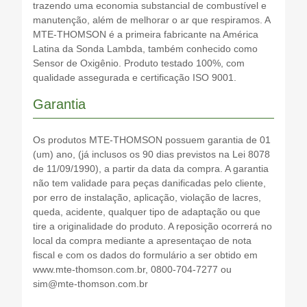
trazendo uma economia substancial de combustível e
INFINITI
2269094Y01
manutenção, além de melhorar o ar que respiramos. A
MTE-THOMSON é a primeira fabricante na América
INFINITI
2269094Y10
Latina da Sonda Lambda, também conhecido como
INFINITI
226909S200
Sensor de Oxigênio. Produto testado 100%, com
INFINITI
226914L701
qualidade assegurada e certificação ISO 9001.
INFINITI
226914L703
Garantia
NISSAN
2269001P00
NISSAN
2269009P01
Os produtos MTE-THOMSON possuem garantia de 01
(um) ano, (já inclusos os 90 dias previstos na Lei 8078
NISSAN
226900M200
de 11/09/1990), a partir da data da compra. A garantia
NISSAN
226900M210
não tem validade para peças danificadas pelo cliente,
NISSAN
226900M211
por erro de instalação, aplicação, violação de lacres,
queda, acidente, qualquer tipo de adaptação ou que
NISSAN
226900M220
tire a originalidade do produto. A reposição ocorrerá no
NISSAN
2269012P00
local da compra mediante a apresentaçao de nota
NISSAN
2269012P01
fiscal e com os dados do formulário a ser obtido em
www.mte-thomson.com.br, 0800-704-7277 ou
NISSAN
226901N000
sim@mte-thomson.com.br
NISSAN
226901N001