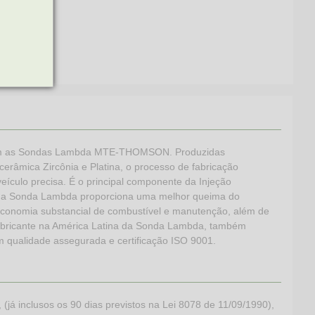
l com as Sondas Lambda MTE-THOMSON. Produzidas
erâmica Zircônia e Platina, o processo de fabricação
eículo precisa. É o principal componente da Injeção
s, a Sonda Lambda proporciona uma melhor queima do
a economia substancial de combustível e manutenção, além de
abricante na América Latina da Sonda Lambda, também
 qualidade assegurada e certificação ISO 9001.
 inclusos os 90 dias previstos na Lei 8078 de 11/09/1990),