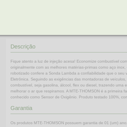
Descrição
Fique atento a luz de injeção acesa! Economize combustíve
originalmente com as melhores matérias-primas como aço inox, c
robotizado confere a Sonda Lambda a confiabilidade que o seu v
Eletrônica. Seguindo as exigências das montadoras de veículo
combustível, seja gasolina, álcool, flex ou diesel, trazendo um
melhorar o ar que respiramos. A MTE-THOMSON é a primeira f
conhecido como Sensor de Oxigênio. Produto testado 100%, com
Garantia
Os produtos MTE-THOMSON possuem garantia de 01 (um) ano, (já