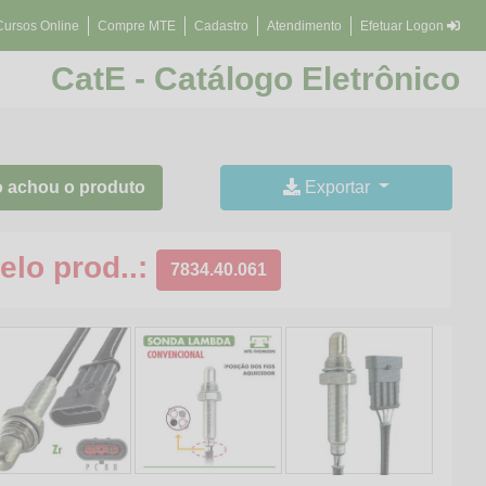
Cursos Online
Compre MTE
Cadastro
Atendimento
Efetuar Logon
CatE - Catálogo Eletrônico
 achou o produto
Exportar
elo prod..:
7834.40.061