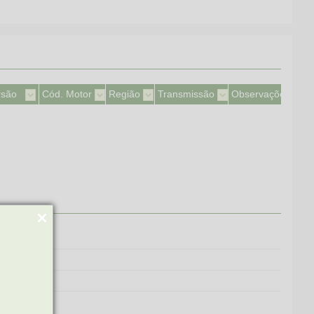
rsão
Cód. Motor
Região
Transmissão
Observações