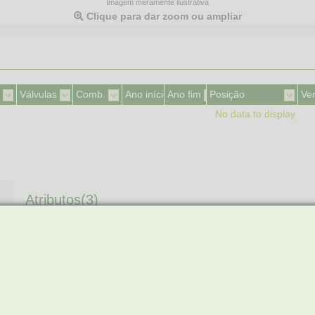
Imagem meramente ilustrativa
Clique para dar zoom ou ampliar
Válvulas
Comb.
Ano início
Ano fim
Posição
Ve
No data to display
Atributos(3)
COMPRIMENTO DO FIO
60 CM
QUANTIDADE DE FIOS
4
UNIVERSAL OU ESPECÍFICA
ESPECIFICA