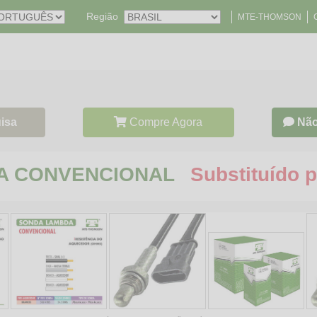
Região
MTE-THOMSON
isa
Compre Agora
Não
BDA CONVENCIONAL
Substituído p